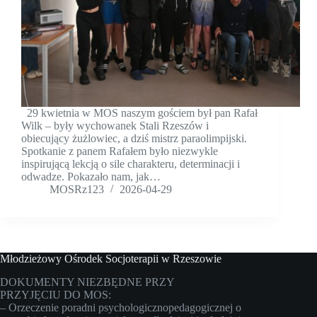
29 kwietnia w MOS naszym gościem był pan Rafał
Wilk – były wychowanek Stali Rzeszów i
obiecujący żużlowiec, a dziś mistrz paraolimpijski.
Spotkanie z panem Rafałem było niezwykle
inspirującą lekcją o sile charakteru, determinacji i
odwadze. Pokazało nam, jak…
MOSRz123
2026-04-29
Młodzieżowy Ośrodek Socjoterapii w Rzeszowie
DOKUMENTY NIEZBĘDNE PRZY
PRZYJĘCIU DO MOS:
– Orzeczenie poradni psychologicznopedagogicznej o