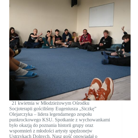
21 kwietnia w Młodzieżowym Ośrodku
Socjoterapii gościliśmy Eugeniusza „Siczkę”
Olejarczyka – lidera legendarnego zespołu
punkrockowego KSU. Spotkanie z wychowankami
było okazją do poznania historii grupy oraz
wspomnień z młodości artysty spędzonejw
Ustrzykach Dolnych. Nasz gość opowiadał o