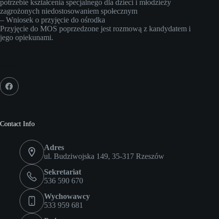
potrzebie kształcenia specjalnego dla dzieci i młodzieży
zagrożonych niedostosowaniem społecznym
– Wniosek o przyjęcie do ośrodka
Przyjęcie do MOS poprzedzone jest rozmową z kandydatem i
jego opiekunami.
Social Icons
Contact Info
Adres
ul. Budziwojska 149, 35-317 Rzeszów
Sekretariat
536 590 670
Wychowawcy
533 959 681